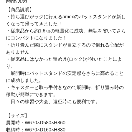
商品説明
【商品説明】
・持ち運びがラクに行えるamexのバットスタンドが新し
くなって帰ってきました！
・従来品から約1.6kgの軽量化に成功。無駄を省いてさら
にコンパクトになりました！
・折り畳んだ際にスタンドが自立するので倒れる心配が
ありません。
・従来品にはなかった留め具(ロック)が付いたことによ
り、
展開時にバットスタンドの安定感をさらに高めること
に成功しました。
・キャスターと取っ手付きなので展開時、折り畳み時の
移動が簡単にできます。
日々の練習や大会、遠征時にも便利です。
【サイズ】
展開時：W670×D580×H860
収納時：W670×D160×H880