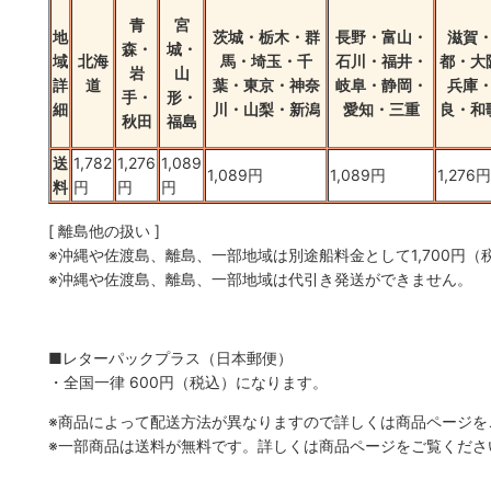
青
宮
地
茨城・栃木・群
長野・富山・
滋賀
森・
城・
域
北海
馬・埼玉・千
石川・福井・
都・大
岩
山
詳
道
葉・東京・神奈
岐阜・静岡・
兵庫
手・
形・
細
川・山梨・新潟
愛知・三重
良・和
秋田
福島
送
1,782
1,276
1,089
1,089円
1,089円
1,276円
料
円
円
円
[ 離島他の扱い ]
※沖縄や佐渡島、離島、一部地域は別途船料金として1,700円（
※沖縄や佐渡島、離島、一部地域は代引き発送ができません。
■レターパックプラス（日本郵便）
・全国一律 600円（税込）になります。
※商品によって配送方法が異なりますので詳しくは商品ページを
※一部商品は送料が無料です。詳しくは商品ページをご覧くださ