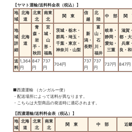
【ヤマト運輸/送料料金表（税込）】
地
北海
北東
南東
信
北
関 東
中 部
関 
域
道
北
北
越
陸
青
宮
富
地
茨城・栃木・
岐阜・
滋賀
森・
城・
新
山・
域
北海
群馬・埼玉・
静岡・
都・大
岩
山
潟・
石
詳
道
千葉・東京・
愛知・
兵庫
手・
形・
長野
川・
細
神奈川・山梨
三重
良・和
秋田
福島
福井
送
1,364
847
737
737
737
704円
737円
847円
料
円
円
円
円
円
■西濃運輸 （カンガルー便）
・配送場所によって送料が異なります。
・こちらは大型商品の発送時に適応されます。
【西濃運輸/送料料金表（税込）】
地
北海
北東
南東
関 東
中 部
近
域
道
北
北