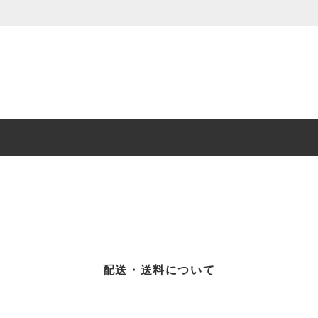
プレイオーディオ
LEDラインライト
ープレート関連
タイヤラック
ル商品
スポーツ用品
SDカード
配送・送料について