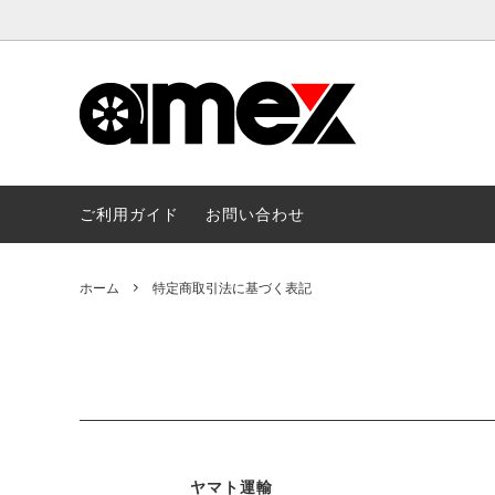
ドライブレコーダー
すべての商品
ディス
アクションカメラ
ナンバ
ご利用ガイド
お問い合わせ
パソコンラック
デジタ
ホーム
特定商取引法に基づく表記
ウイルス対策商品
micro
ヤマト運輸