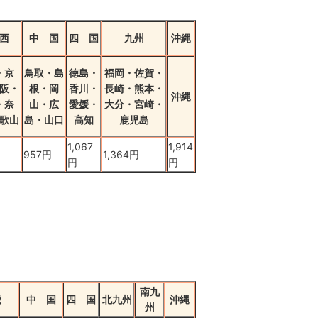
西
中 国
四 国
九州
沖縄
・京
鳥取・島
徳島・
福岡・佐賀・
阪・
根・岡
香川・
長崎・熊本・
沖縄
・奈
山・広
愛媛・
大分・宮崎・
歌山
島・山口
高知
鹿児島
1,067
1,914
957円
1,364円
円
円
南九
畿
中 国
四 国
北九州
沖縄
州