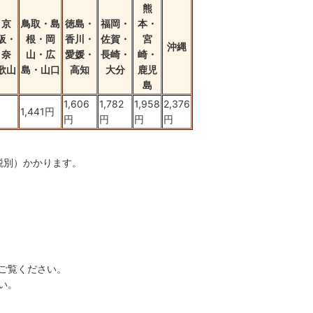
熊
・京
鳥取・島
徳島・
福岡・
本・
阪・
根・岡
香川・
佐賀・
宮
沖縄
・奈
山・広
愛媛・
長崎・
崎・
歌山
島・山口
高知
大分
鹿児
島
1,606
1,782
1,958
2,376
1,441円
円
円
円
円
税別）かかります。
ご覧ください。
い。